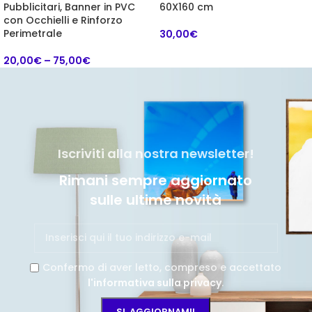
Pubblicitari, Banner in PVC
60X160 cm
con Occhielli e Rinforzo
Perimetrale
30,00
€
20,00
€
–
75,00
€
Iscriviti alla nostra newsletter!
Rimani sempre aggiornato
sulle ultime novità
Confermo di aver letto, compreso e accettato
l'informativa sulla privacy
.