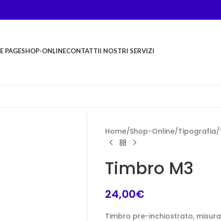
E PAGE
SHOP-ONLINE
CONTATTI
I NOSTRI SERVIZI
Home
/
Shop-Online
/
Tipografia
/
Timbro M3
24,00
€
Timbro pre-inchiostrato, misu