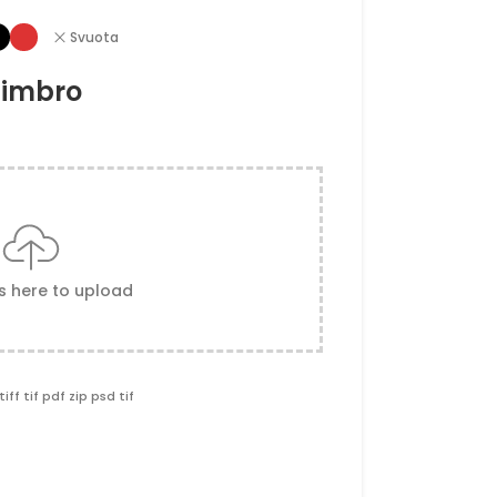
Svuota
 timbro
es here to upload
tiff tif pdf zip psd tif