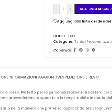
-
+
AGGIUNGI AL CARR
Aggiungi alla lista dei desider
COD:
T-TM3
Categorie:
Timbri Personalizzati
Condividi:
IONE
INFORMAZIONI AGGIUNTIVE
SPEDIZIONE E RESO
ero o rosso. Perfetto per la
personalizzazione
: ti basterà ca
 Krome provvederemo a spedirtelo in tempi rapidi e in modo del 
zzarlo nella maniera che preferisci applicando testi, loghi, im