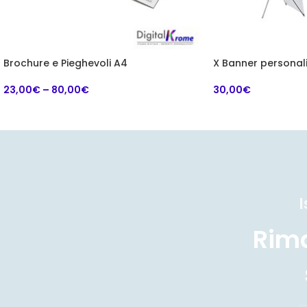
Brochure e Pieghevoli A4
X Banner personal
23,00
€
–
80,00
€
30,00
€
I
Rim