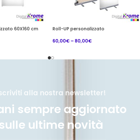
izzato 60X160 cm
Roll-UP personalizzato
60,00
€
–
80,00
€
scriviti alla nostra newsletter!
ani sempre aggiornato
sulle ultime novità