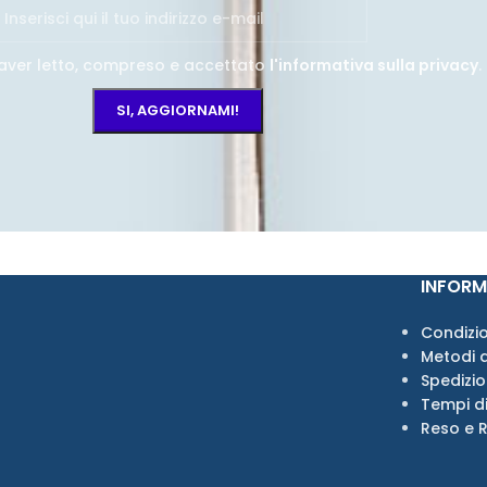
aver letto, compreso e accettato
l'informativa sulla privacy
.
INFORM
Condizio
Metodi 
Spedizi
Tempi d
Reso e 