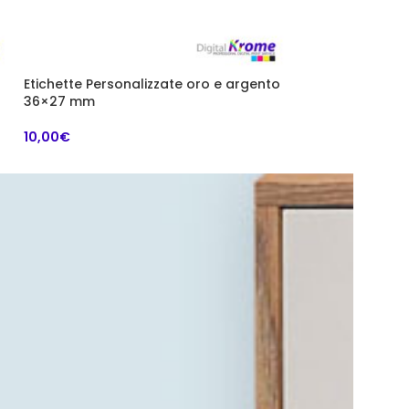
Etichette Personalizzate oro e argento
Etichette Perso
36×27 mm
22×15 mm
10,00
€
10,00
€