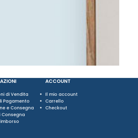
AZIONI
ACCOUNT
ni di Vendita
Il mio account
di Pagamento
Carrello
one e Consegna
Checkout
i Consegna
Rimborso