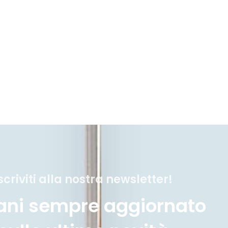
scriviti alla nostra newsletter!
ani sempre aggiornato