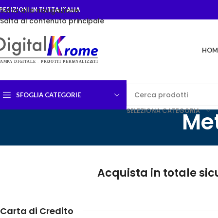
PEDIZIONI IN TUTTA ITALIA
Salta alla navigazione
Salta al contenuto principale
HOM
SFOGLIA CATEGORIE
SELEZIONA CATEGORIA
Me
Acquista in totale si
Carta di Credito