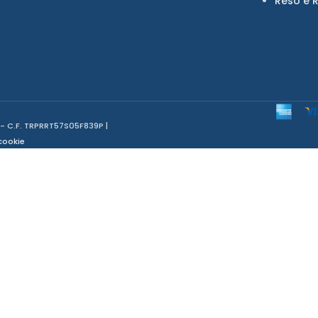
Reso e 
 - C.F. TRPRRT57S05F839P |
cookie