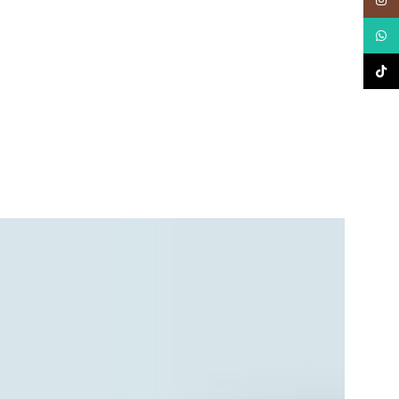
What
TikTo