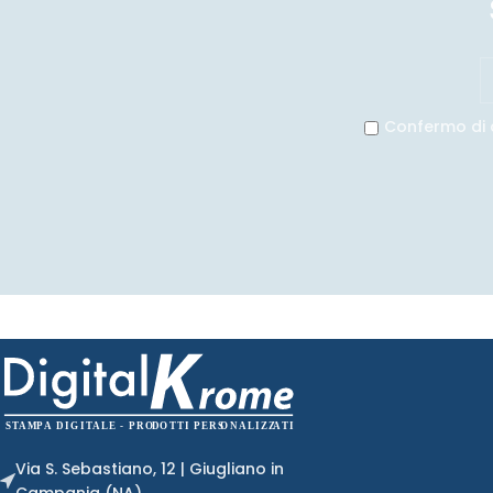
Confermo di 
Via S. Sebastiano, 12 | Giugliano in