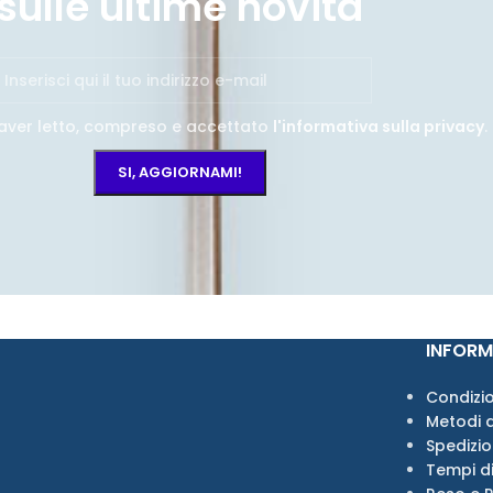
sulle ultime novità
aver letto, compreso e accettato
l'informativa sulla privacy
.
INFORM
Condizio
Metodi 
Spedizi
Tempi d