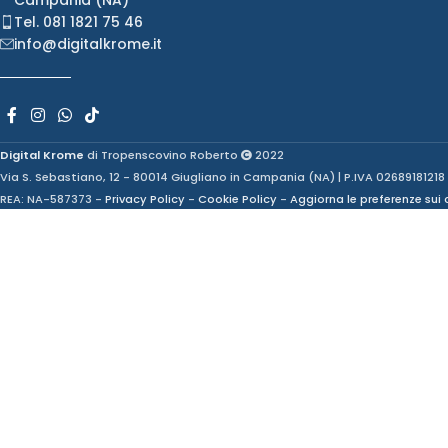
Campania (NA)
Tel. 081 1821 75 46
info@digitalkrome.it
Digital Krome
di Tropenscovino Roberto
2022
Via S. Sebastiano, 12 - 80014 Giugliano in Campania (NA) | P.IVA 02689181218
REA: NA-587373 -
Privacy Policy
-
Cookie Policy
-
Aggiorna le preferenze sui 