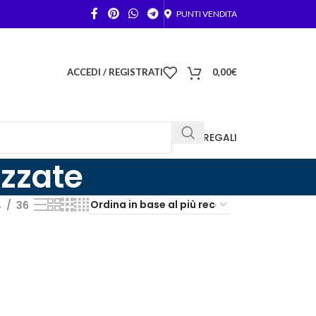
PUNTI VENDITA
ACCEDI / REGISTRATI
0,00
€
FOTO REGALI
zzate
4
36