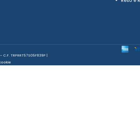
Reso e 
 - C.F. TRPRRT57S05F839P |
cookie