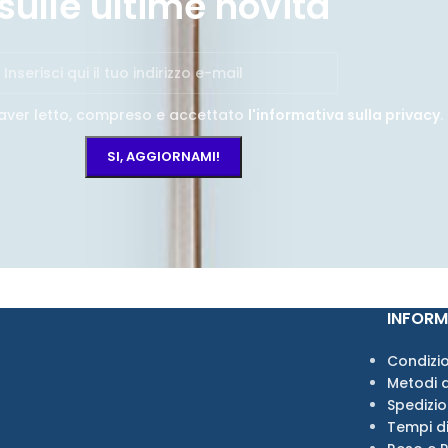
sulle ultime novità
aver letto, compreso e accettato
l'informativa sulla privacy
.
INFORM
Condizio
Metodi 
Spedizi
Tempi d