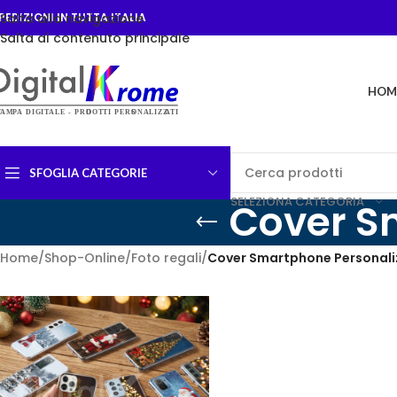
PEDIZIONI IN TUTTA ITALIA
Salta alla navigazione
Salta al contenuto principale
HOM
SFOGLIA CATEGORIE
SELEZIONA CATEGORIA
Cover S
Home
/
Shop-Online
/
Foto regali
/
Cover Smartphone Personali