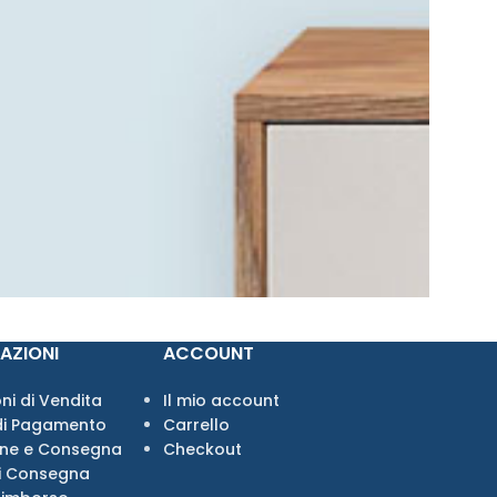
AZIONI
ACCOUNT
ni di Vendita
Il mio account
di Pagamento
Carrello
one e Consegna
Checkout
i Consegna