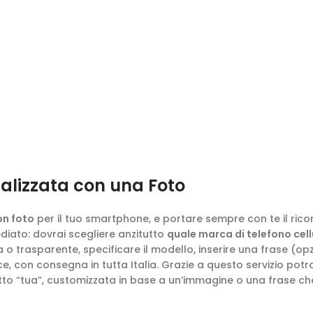
alizzata con una Foto
on foto
per il tuo smartphone, e portare sempre con te il ric
iato: dovrai scegliere anzitutto
quale marca di telefono cel
o trasparente, specificare il modello, inserire una frase (opzio
 con consegna in tutta Italia. Grazie a questo servizio potr
utto “tua”, customizzata in base a un’immagine o una frase che