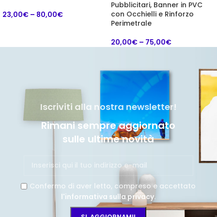
Pubblicitari, Banner in PVC
con Occhielli e Rinforzo
23,00
€
–
80,00
€
Perimetrale
20,00
€
–
75,00
€
Iscriviti alla nostra newsletter!
Rimani sempre aggiornato
sulle ultime novità
Confermo di aver letto, compreso e accettato
l'informativa sulla privacy
.