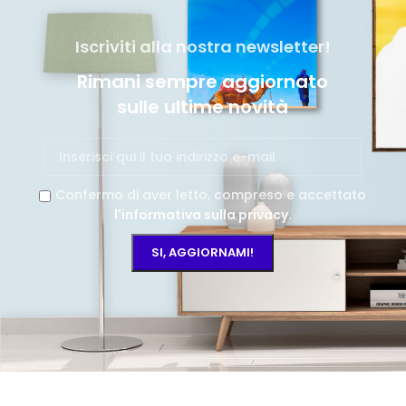
Iscriviti alla nostra newsletter!
Rimani sempre aggiornato
sulle ultime novità
Confermo di aver letto, compreso e accettato
l'informativa sulla privacy
.