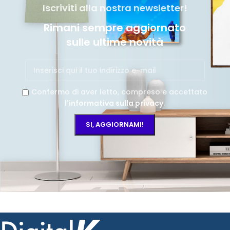
Iscriviti alla nostra newsletter!
Rimani sempre aggiornato
sulle ultime novità
Confermo di aver letto, compreso e accettato
l'informativa sulla privacy
.