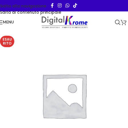
Salta alla navigazione
Salta al contenuto principale
MENU
ESAU
RITO