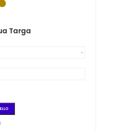
tua Targa
ELLO
i