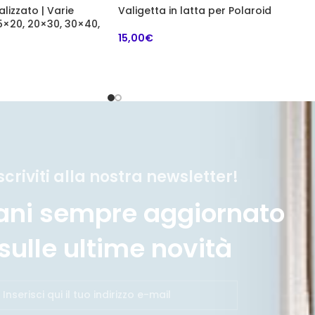
lizzato | Varie
Valigetta in latta per Polaroid
15×20, 20×30, 30×40,
15,00€
scriviti alla nostra newsletter!
ani sempre aggiornato
sulle ultime novità