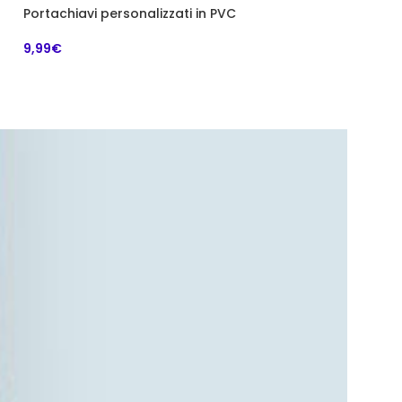
Portachiavi personalizzati in PVC
Calamita perso
rettangolare
9,99
€
2,00
€
–
5,00
€
prezzo cad.uno