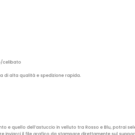
o/celibato
 di alta qualità e spedizione rapida.
o e quello dell’astuccio in velluto tra Rosso e Blu, potrai sel
re inviarci il file grafico da stampare direttamente sul support