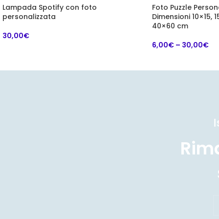
Lampada Spotify con foto
Foto Puzzle Persona
personalizzata
Dimensioni 10×15, 
40×60 cm
30,00
€
6,00
€
–
30,00
€
I
Rim