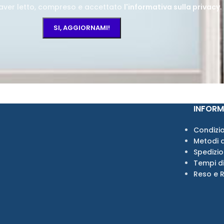
aver letto, compreso e accettato
l'informativa sulla privacy
.
INFORM
Condizio
Metodi 
Spedizi
Tempi d
Reso e 