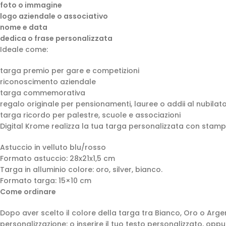
foto o immagine
logo aziendale o associativo
nome e data
dedica o frase personalizzata
Ideale come:
targa premio per gare e competizioni
riconoscimento aziendale
targa commemorativa
regalo originale per pensionamenti, lauree o addii al nubilat
targa ricordo per palestre, scuole e associazioni
Digital Krome realizza la tua targa personalizzata con stampa
Astuccio in velluto blu/rosso
Formato astuccio: 28x21x1,5 cm
Targa in alluminio colore: oro, silver, bianco.
Formato targa: 15×10 cm
Come ordinare
Dopo aver scelto il colore della targa tra Bianco, Oro o Argent
personalizzazione: o inserire il tuo testo personalizzato, oppu