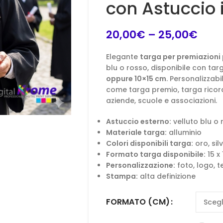
con Astuccio 
20,00
€
–
25,00
€
Elegante
targa per premiazioni
blu o rosso, disponibile con tar
oppure 10×15 cm
. Personalizzab
come targa premio, targa rico
aziende, scuole e associazioni.
Astuccio esterno:
velluto blu o 
Materiale targa:
alluminio
Colori disponibili targa:
oro, sil
Formato targa disponibile:
15 x
Personalizzazione:
foto, logo, t
Stampa:
alta definizione
FORMATO (CM)