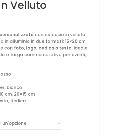
in Velluto
 personalizzata
con astuccio in velluto
ga in alluminio in due
formati: 15×20 cm
ile con
foto, logo, dedica o testo
, ideale
rdo o targa commemorativa per eventi,
rosso
ver, bianco
 10 cm, 20×15 cm
esto, dedica