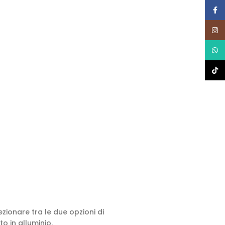
Face
Insta
What
TikTo
ezionare tra le due opzioni di
o in alluminio.