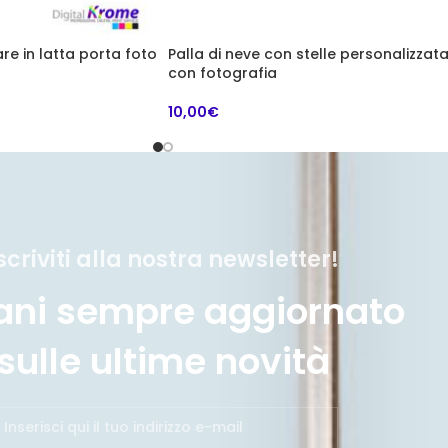
re in latta porta foto
Palla di neve con stelle personalizzat
con fotografia
10,00
€
scriviti alla nostra newsletter!
ani sempre aggiornato
sulle ultime novità