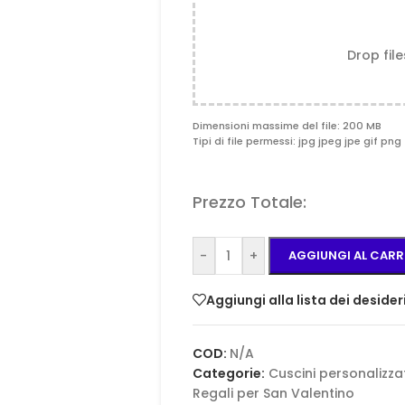
Drop fil
Dimensioni massime del file: 200 MB
Tipi di file permessi: jpg jpeg jpe gif png 
Prezzo Totale:
-
+
AGGIUNGI AL CARR
Aggiungi alla lista dei desider
COD:
N/A
Categorie:
Cuscini personalizzat
Regali per San Valentino