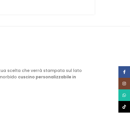
tua scelta che verrà stampata sul lato
Face
n morbido
cuscino personalizzabile in
Insta
What
TikTo