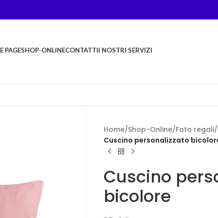
E PAGE
SHOP-ONLINE
CONTATTI
I NOSTRI SERVIZI
Home
/
Shop-Online
/
Foto regali
/
Cuscino personalizzato bicolor
Cuscino pers
bicolore