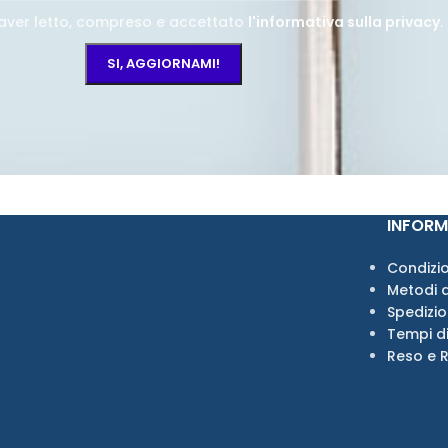
aver letto, compreso e accettato
l'informativa sulla privacy
.
INFORM
Condizio
Metodi 
Spedizi
Tempi d
Reso e 