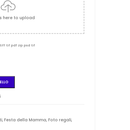
es here to upload
tiff tif pdf zip psd tif
ELLO
i
i
,
Festa della Mamma
,
Foto regali
,