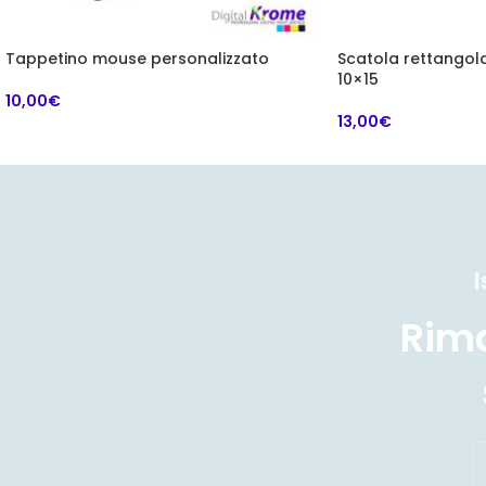
Tappetino mouse personalizzato
Scatola rettangola
10×15
10,00
€
13,00
€
I
Rim