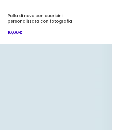
a
Palla di neve con cuoricini
Coperta, Plaid 
personalizzata con fotografia
Pile | Dimension
10,00
€
35,00
€
–
45,00