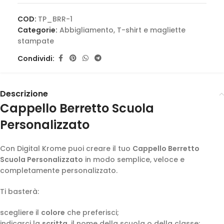
COD:
TP_BRR-1
Categorie:
Abbigliamento
,
T-shirt e magliette
stampate
Condividi:
Descrizione
Cappello Berretto Scuola
Personalizzato
Con Digital Krome puoi creare il tuo
Cappello Berretto
Scuola Personalizzato
in modo semplice, veloce e
completamente personalizzato.
Ti basterà:
scegliere il
colore
che preferisci;
indicarci la
scritta
, il nome della scuola o della classe;