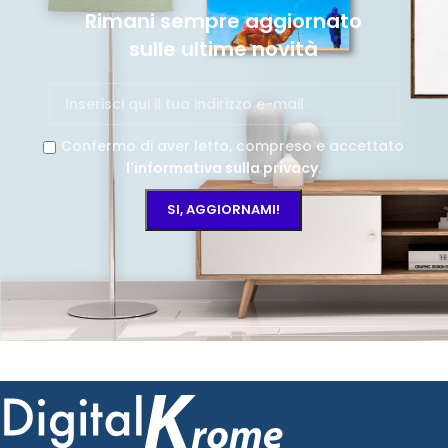
Rimani sempre aggiornato
sulle ultime novità
Confermo di aver letto, compreso e accettato
l'informativa sulla privacy
.