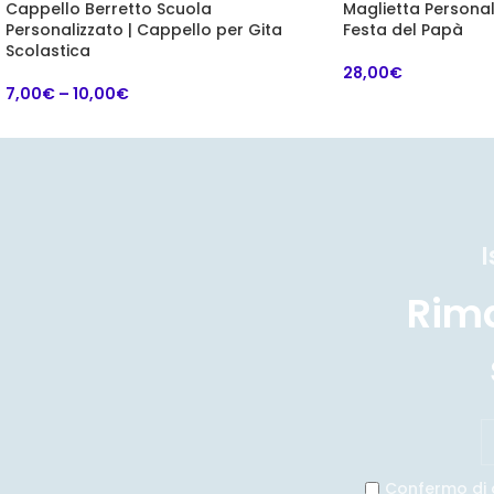
Cappello Berretto Scuola
Maglietta Personali
Personalizzato | Cappello per Gita
Festa del Papà
Scolastica
28,00
€
7,00
€
–
10,00
€
I
Rim
Confermo di 