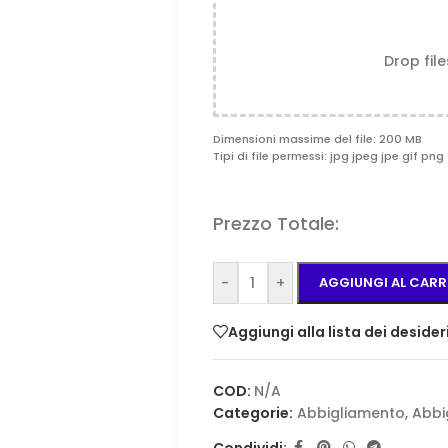
Drop fil
Dimensioni massime del file: 200 MB
Tipi di file permessi: jpg jpeg jpe gif png 
Prezzo Totale:
-
+
AGGIUNGI AL CARR
Aggiungi alla lista dei desider
COD:
N/A
Categorie:
Abbigliamento
,
Abbi
Condividi: