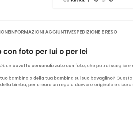
IONE
INFORMAZIONI AGGIUNTIVE
SPEDIZIONE E RESO
on foto per lui o per lei
rl
: un
bavetto personalizzato con foto
, che potrai scegliere 
l tuo bambino o della tua bambina sul suo bavaglino
? Questo
ella bimba, per creare un regalo davvero originale e sicura