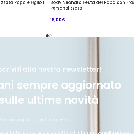
zzata Papà e Figlio |
Body Neonato Festa del Papà con Fra
Personalizzata
15,00
€
scriviti alla nostra newsletter!
ani sempre aggiornato
sulle ultime novità
aver letto, compreso e accettato
l'informativa sulla privacy
.