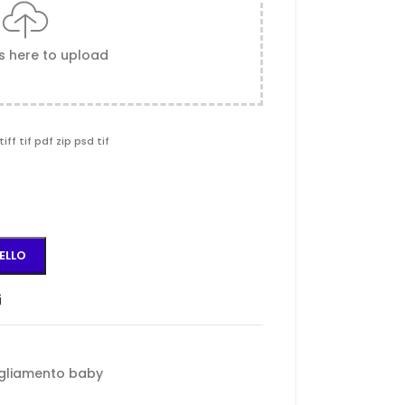
es here to upload
tiff tif pdf zip psd tif
ELLO
i
gliamento baby