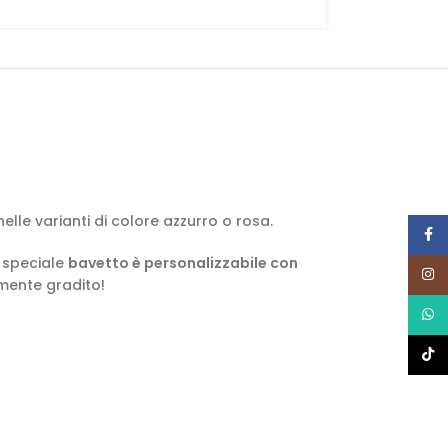
nelle varianti di colore azzurro o rosa.
Face
 speciale
bavetto è personalizzabile con
Insta
mente gradito!
What
TikTo