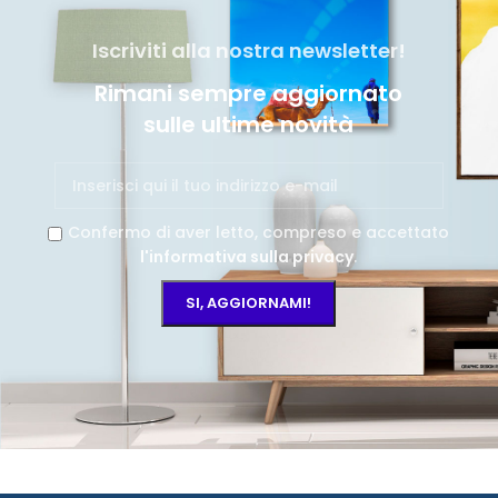
Iscriviti alla nostra newsletter!
Rimani sempre aggiornato
sulle ultime novità
Confermo di aver letto, compreso e accettato
l'informativa sulla privacy
.