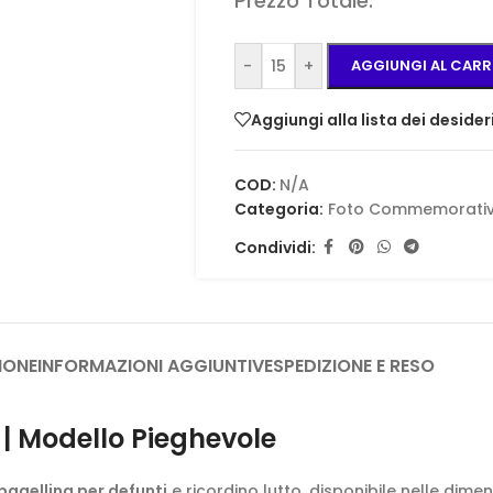
Prezzo Totale:
-
+
AGGIUNGI AL CARR
Aggiungi alla lista dei desider
COD:
N/A
Categoria:
Foto Commemorati
Condividi:
IONE
INFORMAZIONI AGGIUNTIVE
SPEDIZIONE E RESO
o | Modello Pieghevole
agellina per defunti
e ricordino lutto, disponibile nelle dime