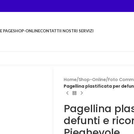
E PAGE
SHOP-ONLINE
CONTATTI
I NOSTRI SERVIZI
Home
/
Shop-Online
/
Foto Comm
Pagellina plastificata per defunt
Pagellina plas
defunti e rico
Pieghevole