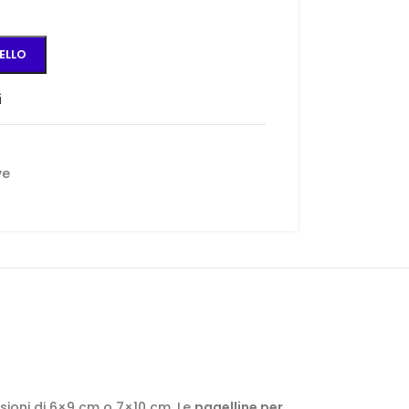
ELLO
i
ve
nsioni di 6×9 cm o 7×10 cm. Le
pagelline per