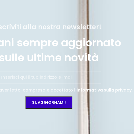
scriviti alla nostra newsletter!
ani sempre aggiornato
sulle ultime novità
aver letto, compreso e accettato
l'informativa sulla privacy
.