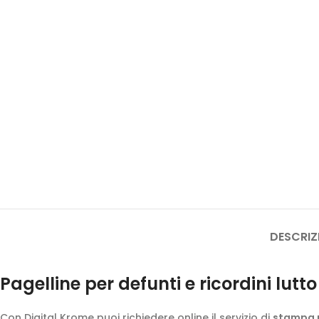
DESCRIZ
Pagelline per defunti e ricordini lutt
Con Digital Krome puoi richiedere online il servizio di
stampa p