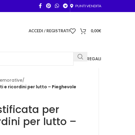
PUNTI VENDITA
ACCEDI / REGISTRATI
0,00
€
FOTO REGALI
emorative
/
i e ricordini per lutto – Pieghevole
tificata per
rdini per lutto –