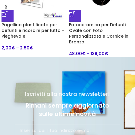
Pagellina plastificata per
Fotoceramica per Defunti
defunti e ricordini per lutto –
Ovale con Foto
Pieghevole
Personalizzata e Cornice in
Bronzo
2,00
€
–
2,50
€
48,00
€
–
139,00
€
Iscriviti alla nostra newsletter!
Rimani sempre aggiornato
sulle ultime novità