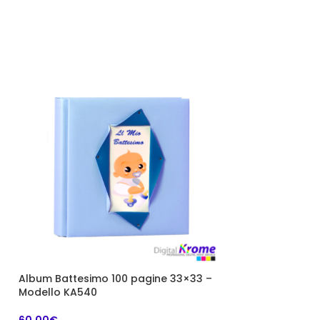
Album Battesimo 100 pagine 33×33 –
-22%
Modello KA540
Album Elegant 
60,00
€