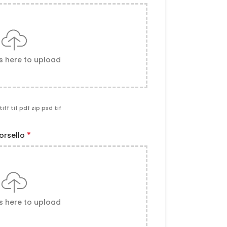
es here to upload
tiff tif pdf zip psd tif
*
orsello
es here to upload