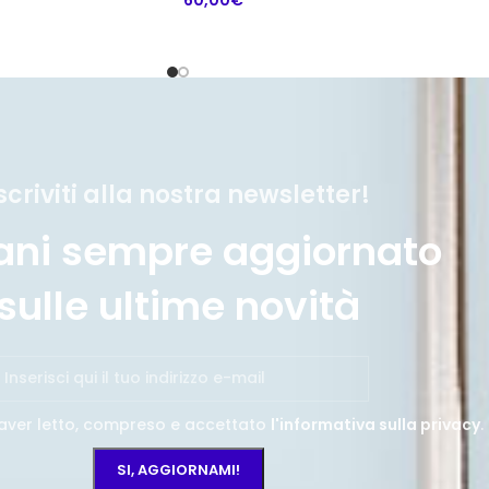
scriviti alla nostra newsletter!
ani sempre aggiornato
sulle ultime novità
aver letto, compreso e accettato
l'informativa sulla privacy
.