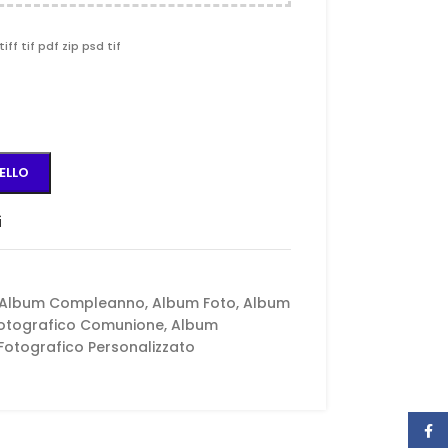
tiff tif pdf zip psd tif
ELLO
i
Album Compleanno
,
Album Foto
,
Album
otografico Comunione
,
Album
Fotografico Personalizzato
Face