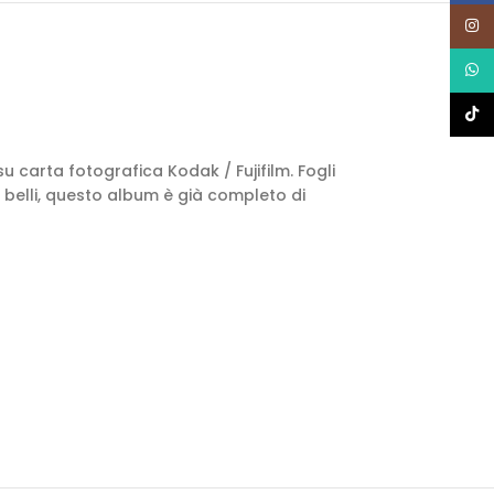
Insta
What
TikTo
u carta fotografica Kodak / Fujifilm. Fogli
iù belli, questo album è già completo di