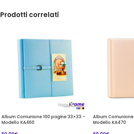
Prodotti correlati
Album Comunione 100 pagine 33×33 –
Album Comunione 
Modello KA460
Modello KA470
60,00
€
60,00
€