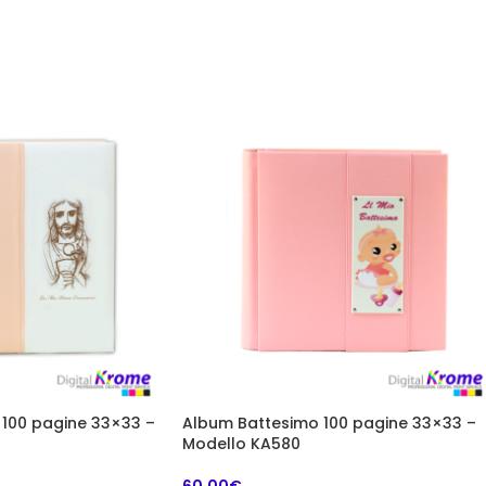
100 pagine 33×33 –
Album Battesimo 100 pagine 33×33 –
Modello KA580
60,00
€