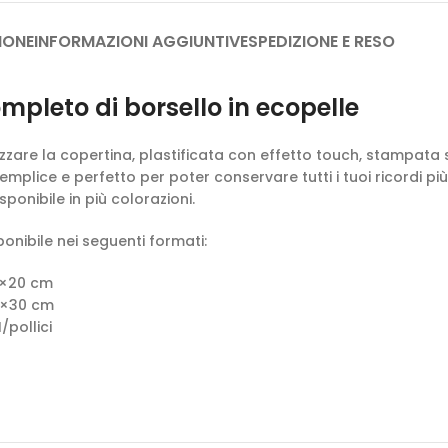
IONE
INFORMAZIONI AGGIUNTIVE
SPEDIZIONE E RESO
pleto di borsello in ecopelle
izzare la copertina, plastificata con effetto touch, stampata s
Semplice e perfetto per poter conservare tutti i tuoi ricordi p
sponibile in più colorazioni.
onibile nei seguenti formati:
0×20 cm
0×30 cm
/pollici