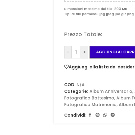
Dimensioni massime del file: 200 MB
Tipi di file permessi: jpg jpeg jpe gif png 
Prezzo Totale:
-
+
AGGIUNGI AL CARR
Aggiungi alla lista dei desider
COD:
N/A
Categorie:
Album Anniversario
,
Fotografico Battesimo
,
Album F
Fotografico Matrimonio
,
Album 
Condividi: