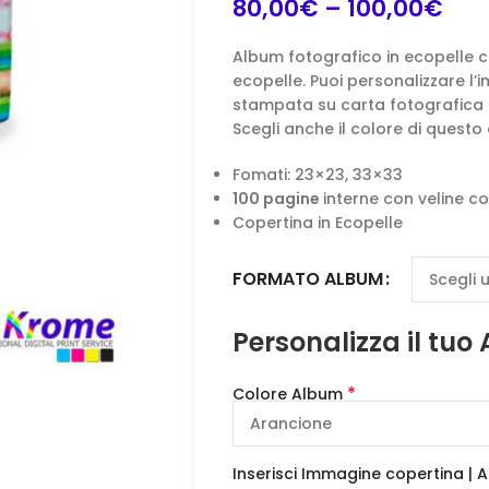
80,00
€
–
100,00
€
Album fotografico in ecopelle c
ecopelle. Puoi personalizzare l’
stampata su carta fotografica Ko
Scegli anche il colore di questo
Fomati: 23×23, 33×33
100 pagine
interne con veline c
Copertina in Ecopelle
FORMATO ALBUM
Personalizza il tuo
*
Colore Album
Inserisci Immagine copertina | 