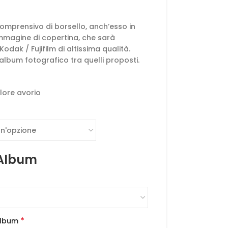
omprensivo di borsello, anch’esso in
immagine di copertina, che sarà
dak / Fujifilm di altissima qualità.
 album fotografico tra quelli proposti.
olore avorio
 Album
*
Album