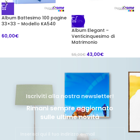
Album Battesimo 100 pagine
-22%
33×33 – Modello KA540
Album Elegant –
60,00
€
Venticinquesimo di
Matrimonio
43,00
€
55,00
€
Iscriviti alla nostra newsletter!
Rimani sempre aggiornato
sulle ultime novità