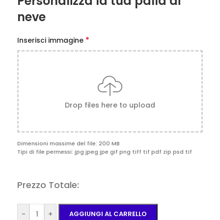
Personalizza la tua palla di
neve
*
Inserisci immagine
Drop files here to upload
Dimensioni massime del file: 200 MB
Tipi di file permessi: jpg jpeg jpe gif png tiff tif pdf zip psd tif
Prezzo Totale:
-
+
AGGIUNGI AL CARRELLO