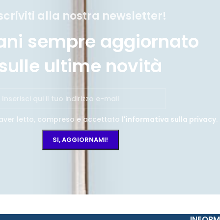
scriviti alla nostra newsletter!
ani sempre aggiornato
sulle ultime novità
aver letto, compreso e accettato
l'informativa sulla privacy
.
INFORM