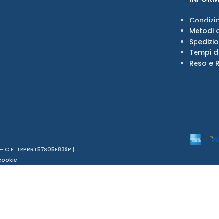
Condizio
Metodi 
Spedizi
Tempi d
Reso e 
 - C.F. TRPRRT57S05F839P |
cookie