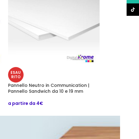
TikTo
ESAU
ESAU
RITO
RITO
Pannello Neutro in Communication |
Pannello Neutro 
Pannello Sandwich da 10 e 19 mm
Espanso Rigido
a partire da 4€
a partire da 3€