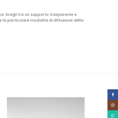
zza. Scegli tra un supporto trasparente e
e la particolare modalità di diffusione della
Face
Insta
What