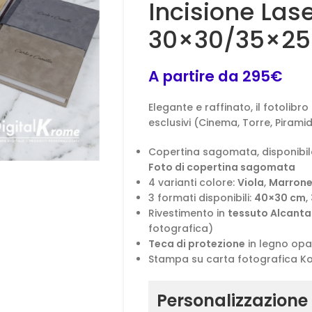
Incisione Las
30×30/35×25
A partire da 295€
Elegante e raffinato, il fotolibr
esclusivi (Cinema, Torre, Pirami
Copertina sagomata, disponibile
Foto di copertina sagomata
4 varianti colore:
Viola
,
Marron
3 formati disponibili:
40×30 cm
,
Rivestimento in
tessuto Alcanta
fotografica)
Teca di protezione
in legno opa
Stampa su carta fotografica Kod
Personalizzazione