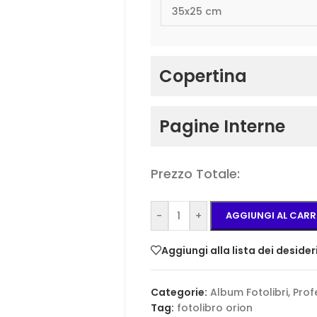
Copertina
Modello Copertina
Pagine Interne
Totale numero di pagine (35x
Testo
Prezzo Totale:
Prezzo Album _ 35x25
Colore Copertina
-
+
AGGIUNGI AL CARR
Aggiungi alla lista dei desider
Drop fil
Categorie:
Album Fotolibri
,
Prof
Tag:
fotolibro orion