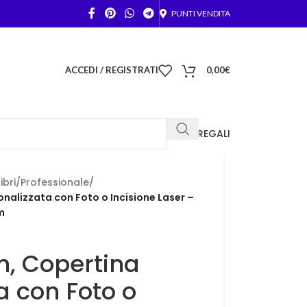
PUNTI VENDITA
ACCEDI / REGISTRATI
0,00
€
FOTO REGALI
ibri
/
Professionale
/
onalizzata con Foto o Incisione Laser –
m
on, Copertina
a con Foto o