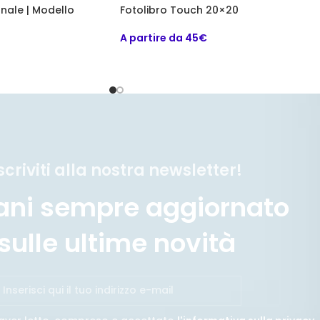
onale | Modello
Fotolibro Touch 20×20
A partire da 45€
scriviti alla nostra newsletter!
ani sempre aggiornato
sulle ultime novità