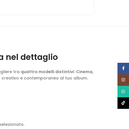
ine devono essere rinominate con il
 di stampa. (esempio pagina1,
g tiff tif pdf zip psd tif
a nel dettaglio
Face
egliere tra
quattro modelli distintivi
:
Cinema,
o creativo e contemporaneo al tuo album.
Insta
What
TikTo
selezionato.