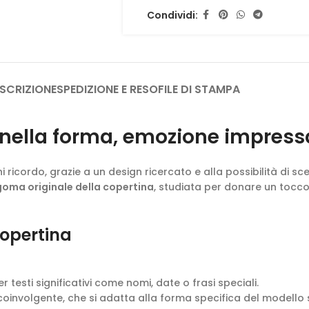
Minimo 30 pagine _ NB: Le pag
Condividi:
numero sequenziale di pagina
pagina2, pagina3 etc... etc...)
Dimensioni massime del file: 200 MB
Tipi di file permessi: jpg jpeg jpe gif pn
SCRIZIONE
SPEDIZIONE E RESO
FILE DI STAMPA
o nella forma, emozione impress
 ricordo, grazie a un design ricercato e alla possibilità di sc
oma originale della copertina
, studiata per donare un tocc
copertina
r testi significativi come nomi, date o frasi speciali.
 coinvolgente, che si adatta alla forma specifica del modello 