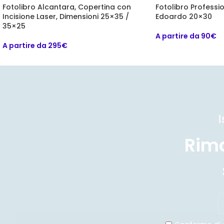
Fotolibro Alcantara, Copertina con
Fotolibro Professi
Incisione Laser, Dimensioni 25×35 /
Edoardo 20×30
35×25
A partire da 90€
A partire da 295€
I
Rim