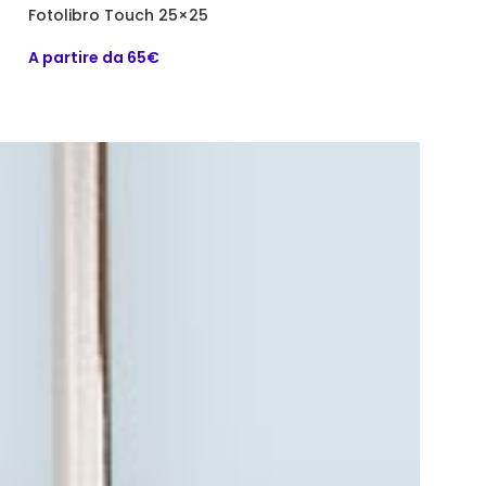
Fotolibro Touch 25×25
Fotolibro Touc
A partire da 65€
A partire da 65