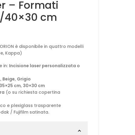
er – Formati
/40×30 cm
o ORION è disponibile in quattro modelli
de, Kappa)
 in:
Incisione laser personalizzata o
e
,
Beige
,
Grigio
35×25 cm
,
30×30 cm
ra
(o su richiesta copertina
co e plexiglass trasparente
ak / Fujifilm satinata.