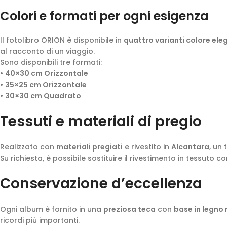
Colori e formati per ogni esigenza
Il fotolibro ORION è disponibile in
quattro varianti colore el
al racconto di un viaggio.
Sono disponibili tre formati:
•
40×30 cm Orizzontale
•
35×25 cm Orizzontale
•
30×30 cm Quadrato
Tessuti e materiali di pregio
Realizzato con
materiali pregiati
e rivestito in
Alcantara
, un
Su richiesta, è possibile sostituire il rivestimento in tessuto 
Conservazione d’eccellenza
Ogni album è fornito in una
preziosa teca
con
base in legno
ricordi più importanti.