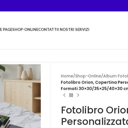
E PAGE
SHOP-ONLINE
CONTATTI
I NOSTRI SERVIZI
Home
/
Shop-Online
/
Album Fotol
Fotolibro Orion, Copertina Pers
Formati 30×30/35×25/40×30 c
Fotolibro Ori
Personalizzat