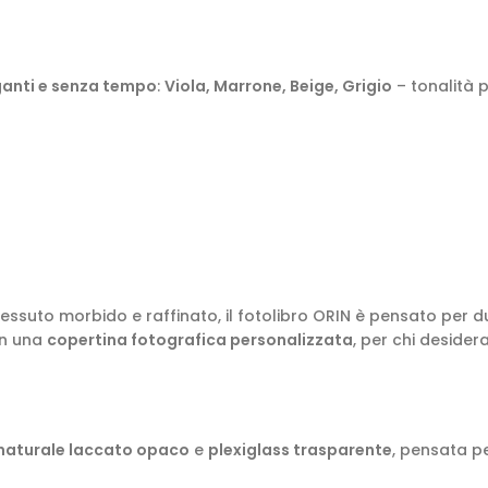
eganti e senza tempo
:
Viola, Marrone, Beige, Grigio
– tonalità 
 tessuto morbido e raffinato, il fotolibro ORIN è pensato per d
con una
copertina fotografica personalizzata
, per chi desider
 naturale laccato opaco
e
plexiglass trasparente
, pensata p