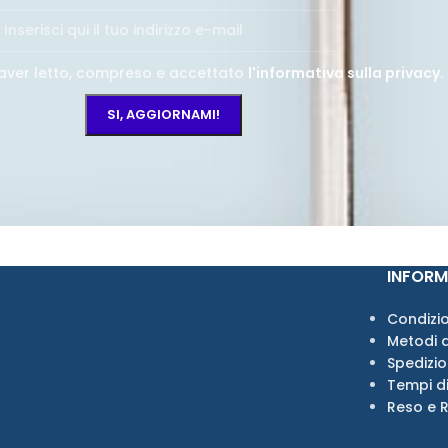
aver letto, compreso e accettato
l'informativa sulla privacy
.
INFORM
Condizio
Metodi 
Spedizi
Tempi d
Reso e 