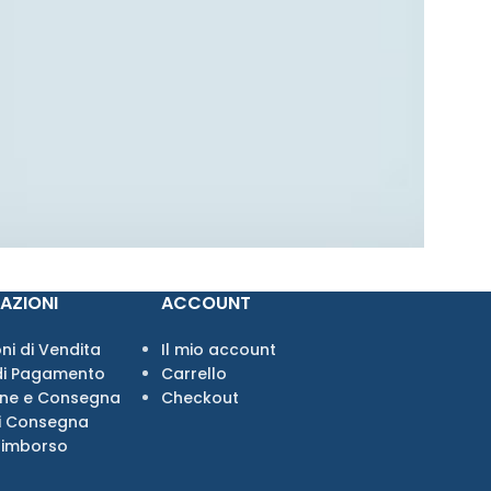
AZIONI
ACCOUNT
ni di Vendita
Il mio account
di Pagamento
Carrello
one e Consegna
Checkout
i Consegna
Rimborso