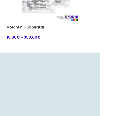
o
Volantini Pubblicitari
Biglietti da Vis
e Negozi | Stam
15,00
€
–
350,00
€
18,00
€
–
90,00