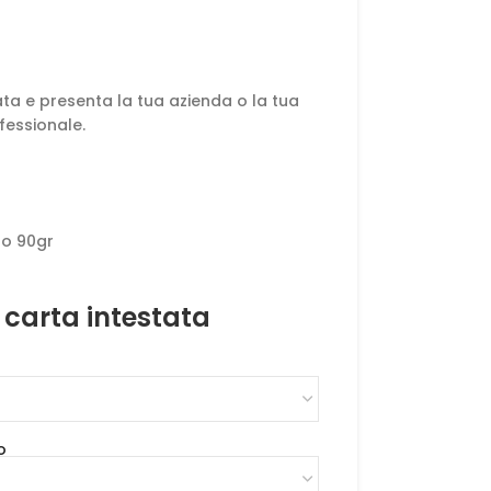
ata e presenta la tua azienda o la tua
fessionale.
no 90gr
 carta intestata
o