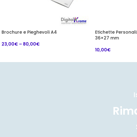
Brochure e Pieghevoli A4
Etichette Personal
36×27 mm
23,00
€
–
80,00
€
10,00
€
I
Rim