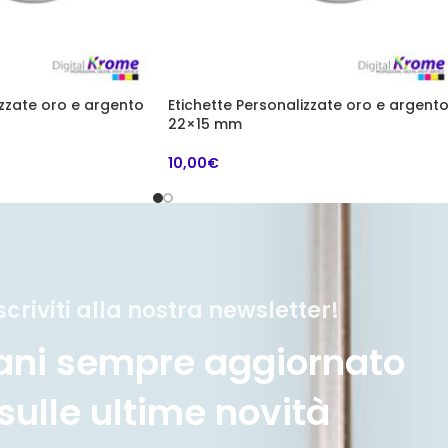
izzate oro e argento
Etichette Personalizzate oro e argent
22×15 mm
10,00
€
scriviti alla nostra newsletter!
ani sempre aggiornato
sulle ultime novità