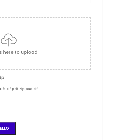
es here to upload
dpi
tiff tif pdf zip psd tif
ELLO