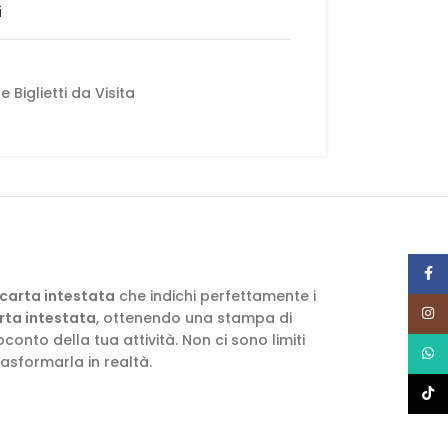
i
e Biglietti da Visita
Face
carta intestata
che indichi perfettamente i
Insta
rta intestata
, ottenendo una stampa di
nto della tua attività. Non ci sono limiti
What
rasformarla in realtà.
TikTo