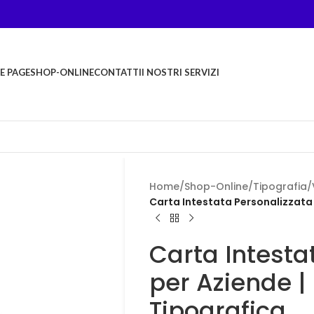
E PAGE
SHOP-ONLINE
CONTATTI
I NOSTRI SERVIZI
Home
/
Shop-Online
/
Tipografia
/
Carta Intestata Personalizzata
Carta Intesta
per Aziende 
Tipografica