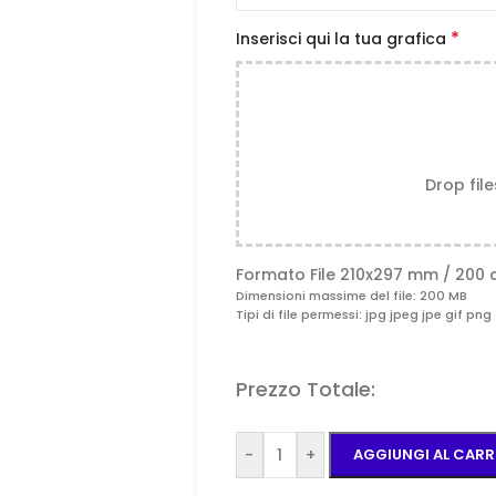
*
Inserisci qui la tua grafica
Drop fil
Formato File 210x297 mm / 200 
Dimensioni massime del file: 200 MB
Tipi di file permessi: jpg jpeg jpe gif png 
Prezzo Totale:
-
+
AGGIUNGI AL CARR